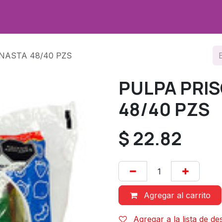
Promociones
Sobre nosotros
Contáctenos
NASTA 48/40 PZS
PULPA PRI
48/40 PZS
$
22.82
Agregar al carrito
Agregar a la lista de d