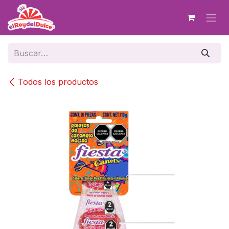
Ir al contenido
Todos los productos