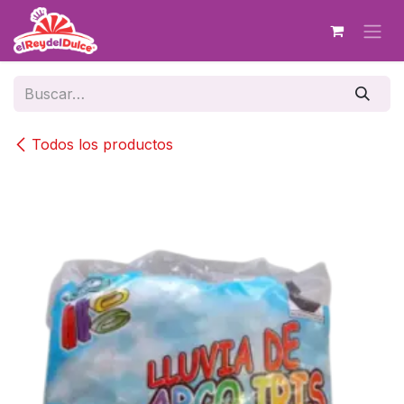
Ir al contenido
Todos los productos