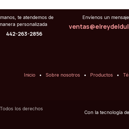
ámanos, te atendemos de
Envíenos un mensaje
manera personalizada
ventas@elreydeldu
442-263-2856
Inicio
•
Sobre nosotros
•
Productos
•
Té
 Todos los derechos
Con la tecnología d