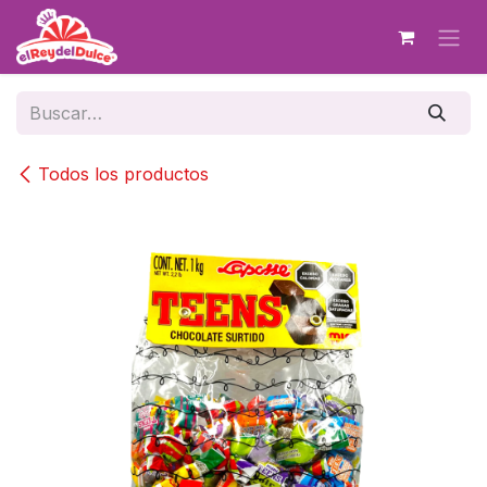
Ir al contenido
Todos los productos