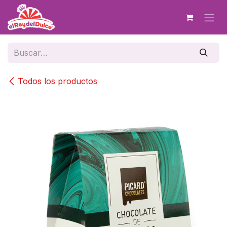
Ir al contenido
Todos los productos