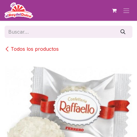
Ir al contenido
Todos los productos