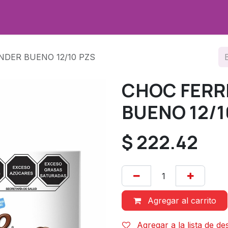
Promociones
Sobre nosotros
Contáctenos
NDER BUENO 12/10 PZS
CHOC FERR
BUENO 12/1
$
222.42
Agregar al carrito
Agregar a la lista de d