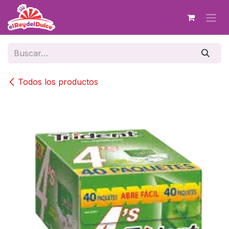
Ir al contenido
Todos los productos