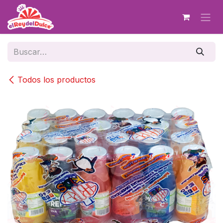
Ir al contenido
Todos los productos